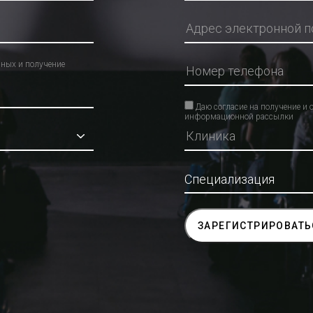
нных и получение
Даю согласие на получение и 
информационной рассылки