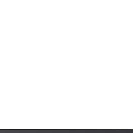
 стоматология
 и реаниматология
на