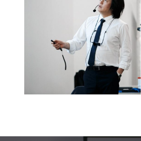
Галерея
Нейромышечная
Контакты
Анестезиология
Общая медици
Управление