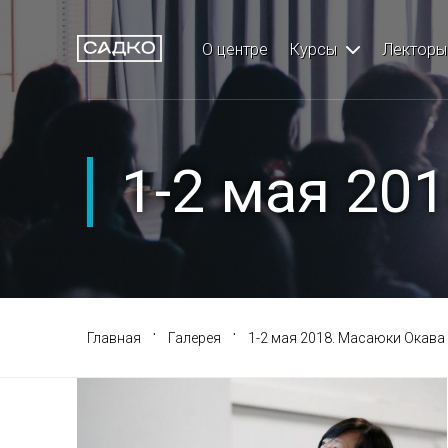
Меню
Кур
О центре
Курсы
Лекторы
Главная
Хирургия и имп
О центре
Ортопедия
1-2 мая 20
Курсы
Ортодонтия
Лекторы
Терапия
Партнеры
Детская стомат
·
·
Главная
Галерея
1-2 мая 2018. Масаюки Окава
Отзывы
Профилактичес
НЦ ДПО
Пародонтологи