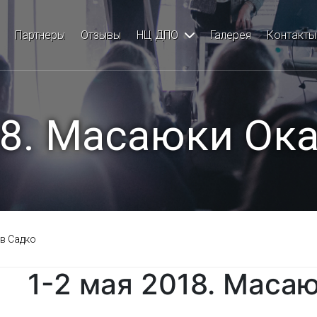
сы
Партнеры
Отзывы
НЦ ДПО
Галерея
Контакты
лантология
18. Масаюки Ока
ология
 в Садко
кая стоматология
1-2 мая 2018. Маса
я