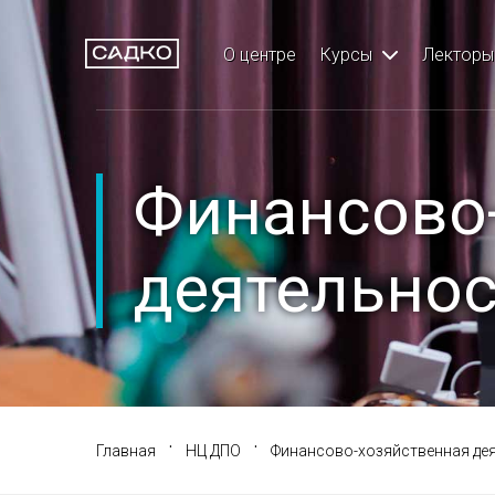
Меню
Кур
О центре
Курсы
Лекторы
Главная
Хирургия и имп
О центре
Ортопедия
Финансово
Курсы
Ортодонтия
деятельнос
Лекторы
Терапия
Партнеры
Детская стомат
Отзывы
Профилактичес
·
·
Главная
НЦ ДПО
Финансово-хозяйственная де
НЦ ДПО
Пародонтологи