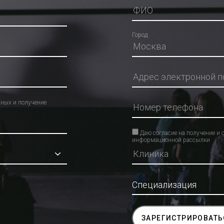
Город
нных и получение
Даю согласие на получение и 
информационной рассылки