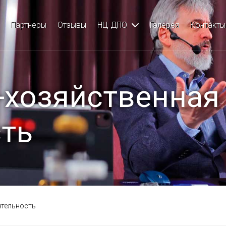
сы
Партнеры
Отзывы
НЦ ДПО
Галерея
Контакты
лантология
-хозяйственная
ть
ология
кая стоматология
ятельность
я