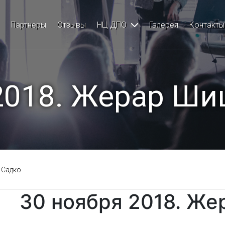
сы
Партнеры
Отзывы
НЦ ДПО
Галерея
Контакты
лантология
2018. Жерар Ши
ология
 Садко
кая стоматология
30 ноября 2018. Же
я