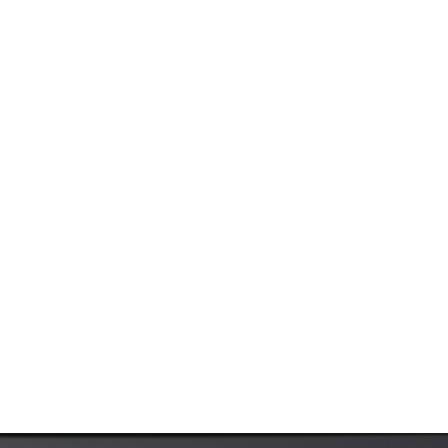
 стоматология
 и реаниматология
на