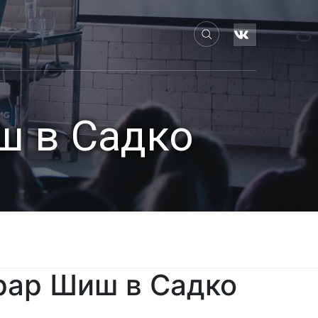
ш в Садко
рар Шиш в Садко