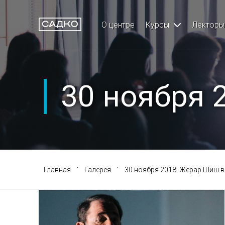
Меню
Кур
О центре
Курсы
Лекторы
Главная
Хирургия и имп
О центре
Ортопедия
30 ноября 
Курсы
Ортодонтия
Лекторы
Терапия
Партнеры
Детская стомат
·
·
Главная
Галерея
30 ноября 2018. Жерар Шиш в
Отзывы
Профилактичес
НЦ ДПО
Пародонтологи