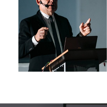
Галерея
Нейромышечная
Контакты
Анестезиология
Общая медици
Управление