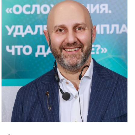
Галерея
Нейромышечная
Контакты
Анестезиология
Общая медици
Управление