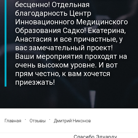
бесценно! Отдельная
Галерея
Нейромышечная
благодарность Центр
Инновационного Медицинского
Контакты
Анестезиология
Образования Садко! Екатерина,
Анастасия и все причастные, у
Общая медици
вас замечательный проект!
Ваши мероприятия проходят на
Управление
очень высоком уровне. И вот
прям честно, к вам хочется
приезжать!
·
·
Главная
Отзывы
Дмитрий Никонов
Спасибо Эдуарду