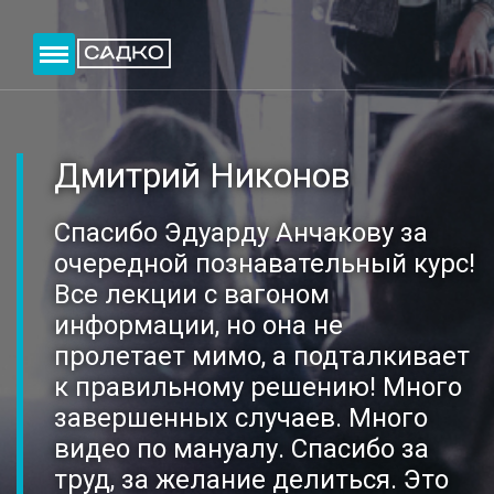
Меню
Кур
Главная
Хирургия и имп
Дмитрий Никонов
О центре
Ортопедия
Спасибо Эдуарду Анчакову за
Курсы
Ортодонтия
очередной познавательный курс!
Лекторы
Терапия
Все лекции с вагоном
информации, но она не
Партнеры
Детская стомат
пролетает мимо, а подталкивает
к правильному решению! Много
Отзывы
Профилактичес
завершенных случаев. Много
видео по мануалу. Спасибо за
НЦ ДПО
Пародонтологи
труд, за желание делиться. Это