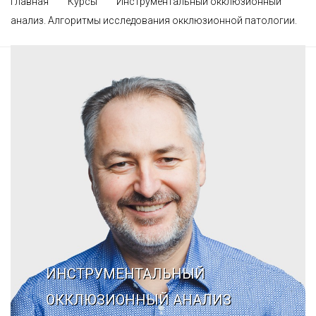
Главная
Курсы
Инструментальный окклюзионный
Галерея
Нейромышечная
анализ. Алгоритмы исследования окклюзионной патологии.
Контакты
Анестезиология
Общая медици
Управление
ИНСТРУМЕНТАЛЬНЫЙ
ОККЛЮЗИОННЫЙ АНАЛИЗ