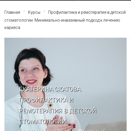
Галерея
Нейромышечная
·
·
Главная
Курсы
Профилактика и ремотерапия в детской
стоматологии. Минимально-инвазивный подход к лечению
Контакты
Анестезиология
кариеса
Общая медици
Управление
ЕКАТЕРИНА СКАТОВА.
ПРОФИЛАКТИКА И
РЕМОТЕРАПИЯ В ДЕТСКОЙ
СТОМАТОЛОГИИ.