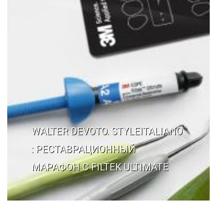
Галерея
Нейромышечная
Контакты
Анестезиология
Общая медици
Управление
WALTER DEVOTO. STYLEITALIANO
: РЕСТАВРАЦИОННЫЙ
МАРАФОН С FILTEK ULTIMATE